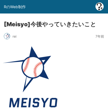
RのWeb制作
[Meisyo]今後やっていきたいこと
rei
7年前