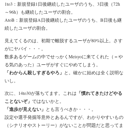
1to3：新規登録1日後継続したユーザのうち、3日後（72h
～96h）も継続したユーザの割合。
AtoB：新規登録A日後継続したユーザのうち、B日後も継
続したユーザの割合。
見えてくるのは、初期で離脱するユーザが
80%以上
。さす
がにヤバイ・・・。
数多あるゲームの中でせっかくMeisyoに来てくれた（＝や
る気のあった）ユーザがすぐにやめてしまう。
「わからん殺しすぎるやろ」
と。確かに始めは全く説明な
いし。
「慣れてきたけどやる
次に、14to30が落ちてます。これは
ことないぞ」
ではないかと。
「進歩が見えない」
とも言うべきか・・・。
設定や選手発掘等意外とあるんですが、わかりやすいもの
（
シナリオやストーリー
）がないことが問題だと思ってま