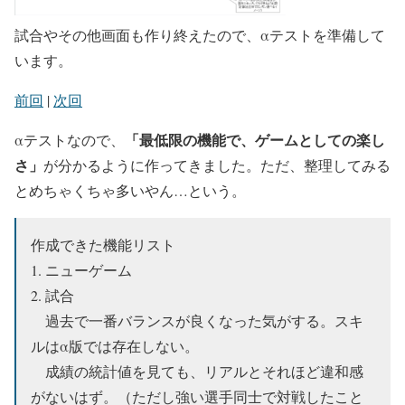
試合やその他画面も作り終えたので、αテストを準備して
います。
前回
|
次回
「最低限の機能で、ゲームとしての楽し
αテストなので、
さ」
が分かるように作ってきました。ただ、整理してみる
とめちゃくちゃ多いやん…という。
作成できた機能リスト
1. ニューゲーム
2. 試合
過去で一番バランスが良くなった気がする。スキ
ルはα版では存在しない。
成績の統計値を見ても、リアルとそれほど違和感
がないはず。（ただし強い選手同士で対戦したこと