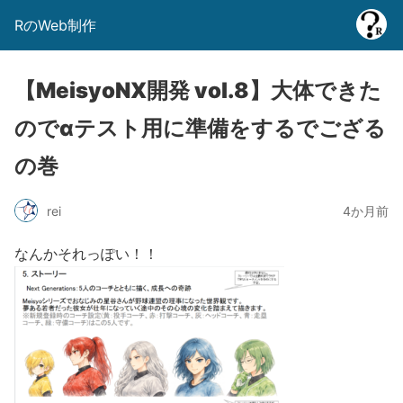
RのWeb制作
【MeisyoNX開発 vol.8】大体できた
のでαテスト用に準備をするでござる
の巻
rei
4か月前
なんかそれっぽい！！