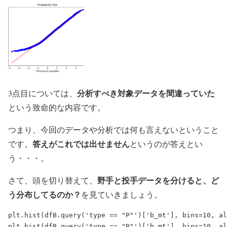
分析すべき対象データを間違っていた
3点目については、
という致命的な内容です。
つまり、
今回のデータや分析では何も言えない
ということ
答えがこれでは出せません
です。
というのが答えとい
う・・・。
野手と投手データを分けると、ど
さて、頭を切り替えて、
う分布してるのか？
を見ていきましょう。
plt.hist(dfB.query('type == "P"')['b_mt'], bins=10, a
plt.hist(dfB.query('type == "B"')['b_mt'], bins=10, a