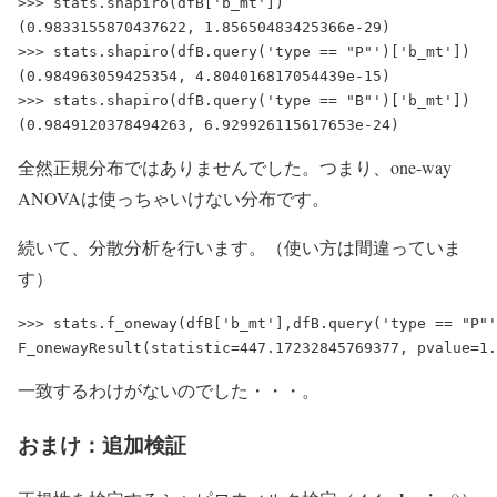
>>> stats.shapiro(dfB['b_mt'])

(0.9833155870437622, 1.85650483425366e-29)

>>> stats.shapiro(dfB.query('type == "P"')['b_mt'])

(0.984963059425354, 4.804016817054439e-15)

>>> stats.shapiro(dfB.query('type == "B"')['b_mt'])

全然正規分布ではありませんでした。つまり、one-way
ANOVAは使っちゃいけない分布です。
続いて、分散分析を行います。（使い方は間違っていま
す）
>>> stats.f_oneway(dfB['b_mt'],dfB.query('type == "P"'
一致するわけがないのでした・・・。
おまけ：追加検証