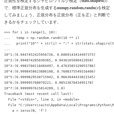
stats.shapiro()
正規性を検定するシャピロウィルク検定（
）
numpy.random.randn()
で、標準正規分布を生成する
を検定
してみましょう。正規分布を正規分布（正を正）と判断で
きるかをチェックしています。
>>> for i in range(1, 10):

...   temp = np.random.randn(10 ** i)

...   print("10^" + str(i) + ":" + str(stats.shapiro(t
...

10^1:(0.9447452425956726, 0.6069143414497375)

10^2:(0.994074285030365, 0.9436165690422058)

10^3:(0.9983760118484497, 0.4763585329055786)

10^4:(0.9998458623886108, 0.7608375549316406)

10^5:(0.9999829530715942, 0.9663644433021545)

10^6:(0.999995768070221, 0.9852367043495178)

10^7:(0.9999997615814209, 1.0)

Traceback (most recent call last):

  File "<stdin>", line 3, in <module>

  File "C:\Users\saito\AppData\Local\Programs\Python\P
    a = zeros(N, 'f')
