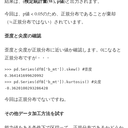
(検定統計量(W), p値)
結果は、
と出力されます。
今回は、p値 < 0.05のため、正規分布であることが棄却
（≒正規分布ではない）されています。
歪度と尖度の確認
歪度と尖度が正規分布に近い値か確認します。0になると
正規分布ですが・・・
>>> pd.Series(dfB['b_mt']).skew() #歪度

0.364141699620992

>>> pd.Series(dfB['b_mt']).kurtosis() #尖度

今回は正規分布でないですね。
その他データ加工方法を試す
能力値をある条件下で区切って、正規分布であるかどうか