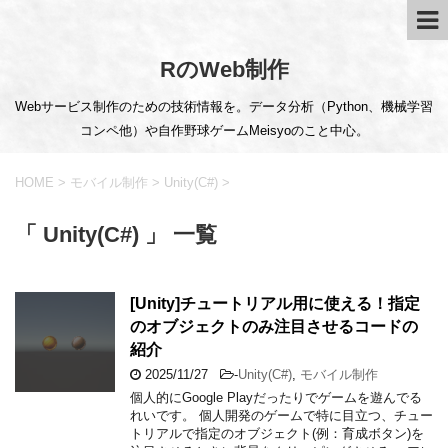
RのWeb制作
Webサービス制作のための技術情報を。データ分析（Python、機械学習
コンペ他）や自作野球ゲームMeisyoのこと中心。
HOME
>
モバイル制作
>
Unity(C#)
>
「 Unity(C#) 」 一覧
[Unity]チュートリアル用に使える！指定
のオブジェクトのみ注目させるコードの
紹介
2025/11/27
-
Unity(C#)
,
モバイル制作
個人的にGoogle Playだったりでゲームを遊んでる
れいです。 個人開発のゲームで特に目立つ、チュー
トリアルで指定のオブジェクト(例：育成ボタン)を