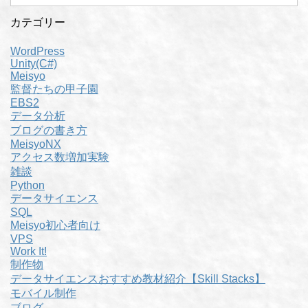
カテゴリー
WordPress
Unity(C#)
Meisyo
監督たちの甲子園
EBS2
データ分析
ブログの書き方
MeisyoNX
アクセス数増加実験
雑談
Python
データサイエンス
SQL
Meisyo初心者向け
VPS
Work It!
制作物
データサイエンスおすすめ教材紹介【Skill Stacks】
モバイル制作
ブログ