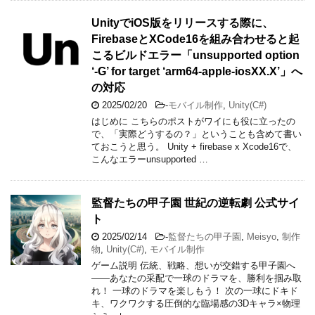
UnityでiOS版をリリースする際に、
FirebaseとXCode16を組み合わせると起
こるビルドエラー「unsupported option
‘-G’ for target ‘arm64-apple-iosXX.X’」へ
の対応
2025/02/20
-
モバイル制作
,
Unity(C#)
はじめに こちらのポストがワイにも役に立ったの
で、「実際どうするの？」ということも含めて書い
ておこうと思う。 Unity + firebase x Xcode16で、
こんなエラーunsupported …
監督たちの甲子園 世紀の逆転劇 公式サイ
ト
2025/02/14
-
監督たちの甲子園
,
Meisyo
,
制作
物
,
Unity(C#)
,
モバイル制作
ゲーム説明 伝統、戦略、想いが交錯する甲子園へ
――あなたの采配で一球のドラマを、勝利を掴み取
れ！ 一球のドラマを楽しもう！ 次の一球にドキド
キ、ワクワクする圧倒的な臨場感の3Dキャラ×物理