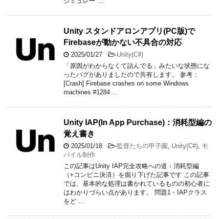
シミュレー …
Unity スタンドアロンアプリ(PC版)で
Firebaseが動かない不具合の対応
2025/01/27
-
Unity(C#)
「原因がわからなくて詰んでる」みたいな状態にな
ったバグがありましたので共有します。 参考：
[Crash] Firebase crashes on some Windows
machines #1284 …
Unity IAP(In App Purchase)：消耗型編の
覚え書き
2025/01/18
-
監督たちの甲子園
,
Unity(C#)
,
モ
バイル制作
この記事はUnity IAP完全攻略への道：消耗型編
（+コンビニ決済）を掘り下げた記事です この記事
では、基本的な処理は書かれているものの初心者に
はわかりづらい点があります。 問題1・IAPクラス
をど …