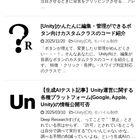
注目させるときに背景をクリッピングさせる… アレ
…
[Unity]かんたんに編集・管理ができるボ
タン向けカスタムクラスのコード紹介
2025/11/20
-
Unity(C#)
,
モバイル制作
「ボタンが増えて、変更したり管理がめんどくさ
い・・・！」そんなあなたに。 Unity向け、編集が
容易なボタンのカスタムクラスのコードを紹介しま
す。 特徴 ・クリック・長押し・スワイプ判定対応
のクラスで …
【生成AIテスト記事】Unity運営に関する
各種プラットフォーム(Google, Apple,
Unity)の情報公開可否
2025/03/10
-
Unity(C#)
,
モバイル制作
Deep Researchすげえ、ってことで ”「禁止」とさ
れている所はやらず、「許可」とされているところ
は自分で調べて実行する”でいいんじゃないかな。
調べる手間の削減っていいよね、という生成AIの …