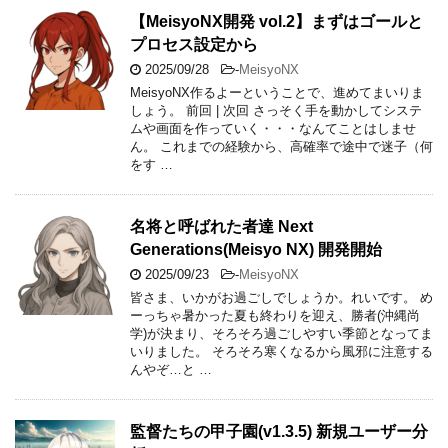
【MeisyoNX開発 vol.2】まずはゴールと
プロセス設定から
2025/09/28
-
MeisyoNX
MeisyoNX作るよーということで、進めてまいりま
しょう。 前回 | 次回 さっそく手を動かしてシステ
ムや画面を作っていく・・・なんてことはしませ
ん。 これまでの経験から、高確率で途中で迷子（何
をす …
名将と呼ばれた者達 Next
Generations(Meisyo NX) 開発開始
2025/09/23
-
MeisyoNX
皆さま、いかがお過ごしでしょうか。れいです。 め
ーっちゃ暑かった夏も終わりを迎え、勝者(沖縄尚
学)が決まり、そろそろ過ごしやすい季節となってま
いりました。 そろそろ寒くなるから風邪に注意する
んやぞ…と …
監督たちの甲子園(v1.3.5) 新規ユーザー分