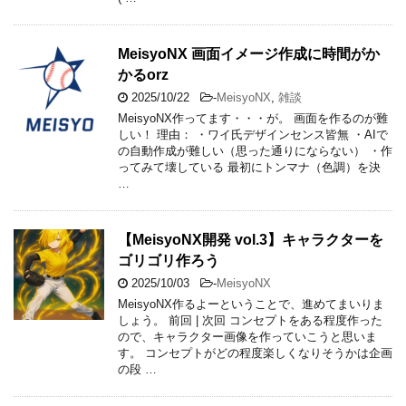
MeisyoNX 画面イメージ作成に時間がか
かるorz
2025/10/22
-
MeisyoNX
,
雑談
MeisyoNX作ってます・・・が。 画面を作るのが難
しい！ 理由： ・ワイ氏デザインセンス皆無 ・AIで
の自動作成が難しい（思った通りにならない） ・作
ってみて壊している 最初にトンマナ（色調）を決
…
【MeisyoNX開発 vol.3】キャラクターを
ゴリゴリ作ろう
2025/10/03
-
MeisyoNX
MeisyoNX作るよーということで、進めてまいりま
しょう。 前回 | 次回 コンセプトをある程度作った
ので、キャラクター画像を作っていこうと思いま
す。 コンセプトがどの程度楽しくなりそうかは企画
の段 …