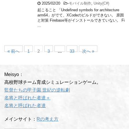
2025/02/20
-
モバイル制作
,
Unity(C#)
起こること 「Undefined symbols for architecture
arm64」がでて、XCodeのビルドができない。 原因
と対策 Firebase等がインストールできていない。 Fi
…
« 前へ
1
2
3
…
33
次へ »
Meisyo：
高校野球チーム育成シミュレーションゲーム。
監督たちの甲子園 世紀の逆転劇
名将と呼ばれた者達＋
名将と呼ばれた者達
メインサイト：
Rの考え方