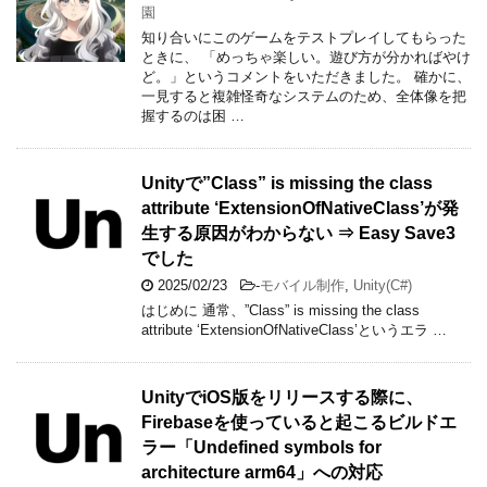
園
知り合いにこのゲームをテストプレイしてもらった
ときに、 「めっちゃ楽しい。遊び方が分かればやけ
ど。」というコメントをいただきました。 確かに、
一見すると複雑怪奇なシステムのため、全体像を把
握するのは困 …
Unityで”Class” is missing the class
attribute ‘ExtensionOfNativeClass’が発
生する原因がわからない ⇒ Easy Save3
でした
2025/02/23
-
モバイル制作
,
Unity(C#)
はじめに 通常、”Class” is missing the class
attribute ‘ExtensionOfNativeClass’というエラ …
UnityでiOS版をリリースする際に、
Firebaseを使っていると起こるビルドエ
ラー「Undefined symbols for
architecture arm64」への対応