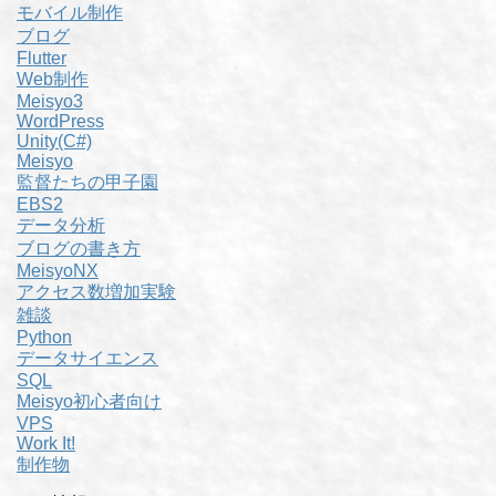
モバイル制作
ブログ
Flutter
Web制作
Meisyo3
WordPress
Unity(C#)
Meisyo
監督たちの甲子園
EBS2
データ分析
ブログの書き方
MeisyoNX
アクセス数増加実験
雑談
Python
データサイエンス
SQL
Meisyo初心者向け
VPS
Work It!
制作物