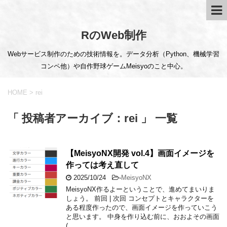
RのWeb制作
Webサービス制作のための技術情報を。データ分析（Python、機械学習
コンペ他）や自作野球ゲームMeisyoのこと中心。
HOME
>
rei
「 投稿者アーカイブ：rei 」 一覧
【MeisyoNX開発 vol.4】画面イメージを
作っては考え直して
2025/10/24
-
MeisyoNX
MeisyoNX作るよーということで、進めてまいりま
しょう。 前回 | 次回 コンセプトとキャラクターを
ある程度作ったので、画面イメージを作っていこう
と思います。 中身を作り込む前に、おおよその画面
( …