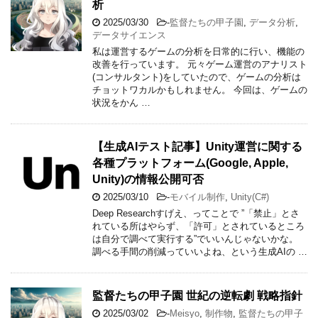
析
2025/03/30
-
監督たちの甲子園
,
データ分析
,
データサイエンス
私は運営するゲームの分析を日常的に行い、機能の
改善を行っています。 元々ゲーム運営のアナリスト
(コンサルタント)をしていたので、ゲームの分析は
チョットワカルかもしれません。 今回は、ゲームの
状況をかん …
【生成AIテスト記事】Unity運営に関する
各種プラットフォーム(Google, Apple,
Unity)の情報公開可否
2025/03/10
-
モバイル制作
,
Unity(C#)
Deep Researchすげえ、ってことで ”「禁止」とさ
れている所はやらず、「許可」とされているところ
は自分で調べて実行する”でいいんじゃないかな。
調べる手間の削減っていいよね、という生成AIの …
監督たちの甲子園 世紀の逆転劇 戦略指針
2025/03/02
-
Meisyo
,
制作物
,
監督たちの甲子