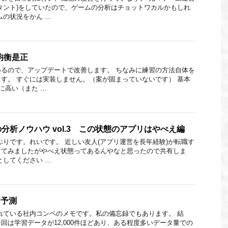
タント)をしていたので、ゲームの分析はチョットワカルかもしれ
ムの状況をかん …
不均衡是正
るので、アップデートで改善します。 ちなみに練習の方法自体を
す。 すぐには実装しません。（案が固まっていないです） 基本
に高い（また …
分析ノウハウ vol.3 この状態のアプリはやべえ編
ぶりです。れいです。 近しい友人(アプリ運営を長年経験)が転職す
してみましたがやべえ状態ってあるんやなと思ったので共有しま
としてください …
り予測
れている社内コンペのメモです。私の備忘録でもあります。 結
% 今回は学習データが12,000件ほどあり、ある程度多いデータ量での