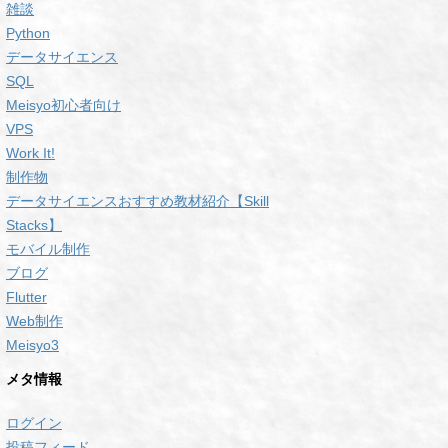
雑談
Python
データサイエンス
SQL
Meisyo初心者向け
VPS
Work It!
制作物
データサイエンスおすすめ教材紹介【Skill
Stacks】
モバイル制作
ブログ
Flutter
Web制作
Meisyo3
メタ情報
ログイン
投稿フィード