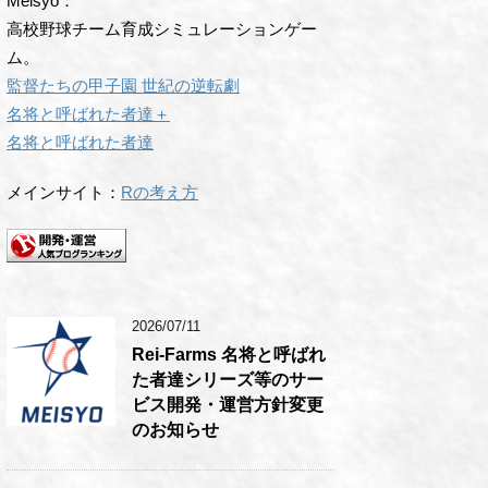
Meisyo：
高校野球チーム育成シミュレーションゲー
ム。
監督たちの甲子園 世紀の逆転劇
名将と呼ばれた者達＋
名将と呼ばれた者達
メインサイト：
Rの考え方
2026/07/11
Rei-Farms 名将と呼ばれ
た者達シリーズ等のサー
ビス開発・運営方針変更
のお知らせ