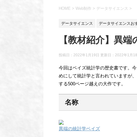
HOME
>
Web制作
>
データサイエンス
>
データサイエンス
データサイエンスおすすめ
【教材紹介】異端
投稿日：2022年1月19日 更新日：
2022年1月1
今回はベイズ統計学の歴史書です。今
めにして統計学と言われていますが、
する500ページ越えの大作です。
名称
異端の統計学ベイズ