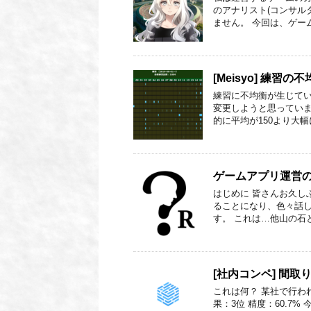
のアナリスト(コンサル
ません。 今回は、ゲー
[Meisyo] 練習の
練習に不均衡が生じてい
変更しようと思っていま
的に平均が150より大幅
ゲームアプリ運営の
はじめに 皆さんお久し
ることになり、色々話
す。 これは…他山の石
[社内コンペ] 間取
これは何？ 某社で行わ
果：3位 精度：60.7