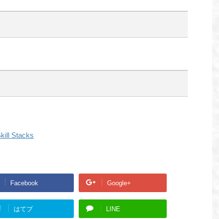
kill Stacks
Facebook
Google+
!
はてブ
LINE