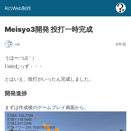
RのWeb制作
Meisyo3開発 投打一時完成
rei
4年前
うほー;つД｀)
Unityむっず・・・
とはいえ、投打がいったん完成しました。
開発進捗
まずは作成後のゲームプレイ画面から。