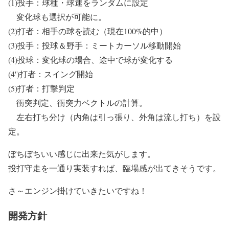
(1)投手：球種・球速をランダムに設定
変化球も選択が可能に。
(2)打者：相手の球を読む（現在100%的中）
(3)投手：投球＆野手：ミートカーソル移動開始
(4)投球：変化球の場合、途中で球が変化する
(4′)打者：スイング開始
(5)打者：打撃判定
衝突判定、衝突力ベクトルの計算。
左右打ち分け（内角は引っ張り、外角は流し打ち）を設
定。
ぼちぼちいい感じに出来た気がします。
投打守走を一通り実装すれば、臨場感が出てきそうです。
さ～エンジン掛けていきたいですね！
開発方針