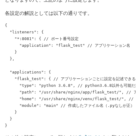
各設定の解説としては以下の通りです。
{

  "listeners": {

    "*:8081": { // ポート番号設定

      "application": "flask_test" // アプリケーション名

    }

  },

  "applications": {

    "flask_test": { // アプリケーションごとに設定を記述できる

      "type": "python 3.6.8", // python3.6.8以外も
      "path": "/usr/share/nginx/app/flask_test/", 
      "home": "/usr/share/nginx/venv/flask_test/", /
      "module": "main" // 作成したファイル名（.pyなしが正）

    }

  }
