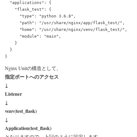
  "applications": {

    "flask_test": {

      "type": "python 3.6.8",

      "path": "/usr/share/nginx/app/flask_test/",

      "home": "/usr/share/nginx/venv/flask_test/",

      "module": "main",

    }

  }

Nginx Unitの構造として、
指定ポートへのアクセス
↓
Listener
↓
venv(test_flask)
↓
Application(test_flask)
となりますので、上記のように設定します。