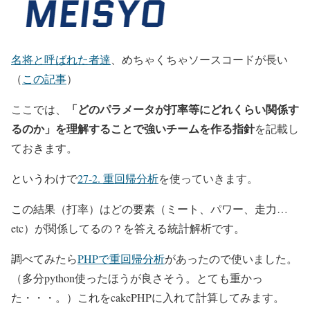
名将と呼ばれた者達
、めちゃくちゃソースコードが長い
（
この記事
）
「どのパラメータが打率等にどれくらい関係す
ここでは、
るのか」を理解することで強いチームを作る指針
を記載し
ておきます。
というわけで
27-2. 重回帰分析
を使っていきます。
この結果（打率）はどの要素（ミート、パワー、走力…
etc）が関係してるの？
を答える統計解析です。
調べてみたら
PHPで重回帰分析
があったので使いました。
（多分python使ったほうが良さそう。とても重かっ
た・・・。）これをcakePHPに入れて計算してみます。