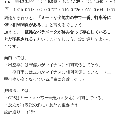
0.843
1.129
-334.2
3.566
4.745
0.492
0.472
1.540
0.80
HR
率
102.6
0.718
0.700
0.727
0.716
0.726
0.665
0.654
1.07
「ミートが全能力の中で一番、打率等に
結論から言うと、
強い相関関係がある。」
と言えるでしょう。
「複雑なパラメータが絡み合って存在しているこ
加えて、
とが予想される」
ということでしょう。設計通りでよかっ
たです。
面白いのは、
・出塁率には守備力がマイナスに相関関係してそう。
・一塁打率には走力がマイナスに相関関係している。（二
塁打率が高くなっている理由に合致しそう）
興味深いのは、
・OPSはミート＞パワー≒走力＞反応に相関している。
・反応が（表記の割に）意外と重要そう
設計通り。（ｷﾘｯ