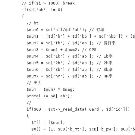
       // if($i > 1000) break;

       if($d['ab'] != 0)

       {

         // bt

         $num0 = $d['h']/$d['ab']; // 打率

         $num1 = ($d['h'] + $d['bb'] + $d['hbp']) / (
         $num2 = $d['tb'] / $d['ab']; // 長打率

         $num3 = $num1 + $num2; // OPS

         $num4 = $d['1b'] / $d['ab']; // 1b率

         $num5 = $d['2b'] / $d['ab']; // 2b率

         $num6 = $d['3b'] / $d['ab']; // 3b率

         $num7 = $d['hr'] / $d['ab']; // HR率

         // 出力

         $num = $num7 * $mag;

         $total += $d['ab'];

         //

         if($CD = $ct->_read_data('Card', $d['id']))

         {

           $Y[] = [$num];

           $X[] = [1, $CD['b_mt'], $CD['b_pw'], $CD['b