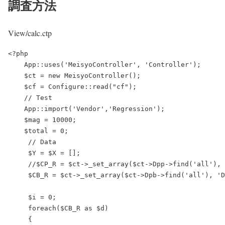
調査方法
View/calc.ctp
<?php

    App::uses('MeisyoController', 'Controller');

    $ct = new MeisyoController();

    $cf = Configure::read("cf");

    // Test

    App::import('Vendor','Regression');

    $mag = 10000;

    $total = 0;

     // Data

     $Y = $X = [];

     //$CP_R = $ct->_set_array($ct->Dpp->find('all'), 
     $CB_R = $ct->_set_array($ct->Dpb->find('all'), 'D
     $i = 0;

     foreach($CB_R as $d)

     {
