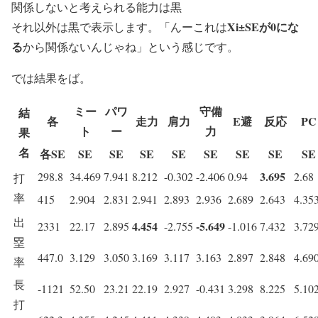
関係しないと考えられる能力は黒
Xi±SEが0にな
それ以外は黒で表示します。「んーこれは
る
から関係ないんじゃね」という感じです。
では結果をば。
ミー
パワ
守備
結
各
走力
肩力
E避
反応
PC
ト
ー
力
果
名
各SE
SE
SE
SE
SE
SE
SE
SE
SE
3.695
298.8
34.469
7.941
8.212
-0.302
-2.406
0.94
2.68
打
率
415
2.904
2.831
2.941
2.893
2.936
2.689
2.643
4.35
出
4.454
-5.649
2331
22.17
2.895
-2.755
-1.016
7.432
3.72
塁
447.0
3.129
3.050
3.169
3.117
3.163
2.897
2.848
4.69
率
長
-1121
52.50
23.21
22.19
2.927
-0.431
3.298
8.225
5.10
打