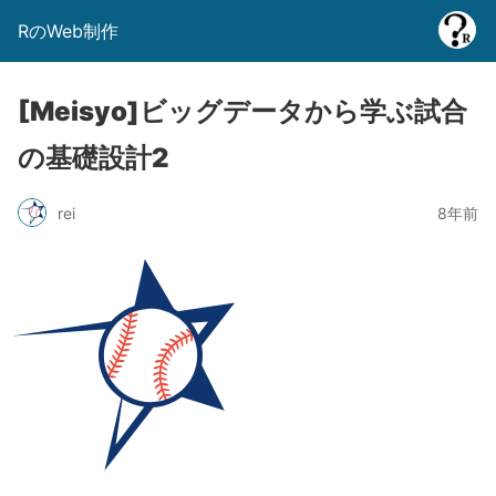
RのWeb制作
[Meisyo]ビッグデータから学ぶ試合
の基礎設計2
rei
8年前