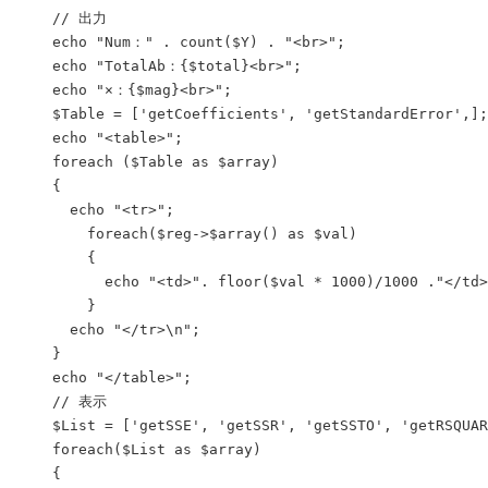
    // 出力

    echo "Num：" . count($Y) . "<br>";

    echo "TotalAb：{$total}<br>";

    echo "×：{$mag}<br>";

    $Table = ['getCoefficients', 'getStandardError',];

    echo "<table>";

    foreach ($Table as $array)

    {

      echo "<tr>";

        foreach($reg->$array() as $val)

        {

          echo "<td>". floor($val * 1000)/1000 ."</td>
        }

      echo "</tr>\n";

    }

    echo "</table>";

    // 表示

    $List = ['getSSE', 'getSSR', 'getSSTO', 'getRSQUAR
    foreach($List as $array)

    {
