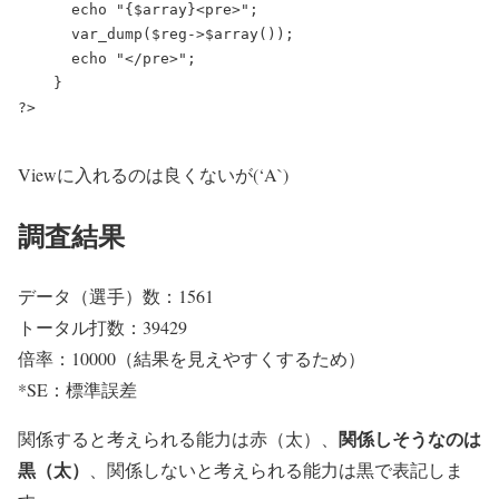
      echo "{$array}<pre>";

      var_dump($reg->$array());

      echo "</pre>";

    }

?>

Viewに入れるのは良くないが(‘A`)
調査結果
データ（選手）数：1561
トータル打数：39429
倍率：10000（結果を見えやすくするため）
*SE：標準誤差
関係しそうなのは
関係すると考えられる能力は赤（太）
、
黒（太）
、関係しないと考えられる能力は黒で表記しま