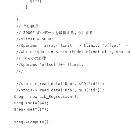
           $i++;

         }

       }

     }

     // 早い処理

     // 5000件ずつデータを取得するようにする

     //$limit = 5000;

     //$params = array('limit' => $limit, 'offset' => 
     //while ($data = $this->Model->find('all', $param
     // 何らかの処理

     //$params['offset']+= $limit;

     //}

     //$this->_read_data('Dpp', $CD['id']);

     //$this->_read_data('Dpb', $CD['id']);

    $reg = new Lib_Regression();

    $reg->setX($X);

    $reg->setY($Y);

    $reg->Compute();
