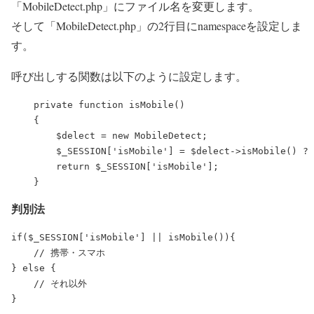
「MobileDetect.php」にファイル名を変更します。
そして「MobileDetect.php」の2行目にnamespaceを設定しま
す。
呼び出しする関数は以下のように設定します。
    private function isMobile()

    {

        $delect = new MobileDetect;

        $_SESSION['isMobile'] = $delect->isMobile() ? 
        return $_SESSION['isMobile'];

判別法
if($_SESSION['isMobile'] || isMobile()){

    // 携帯・スマホ

} else {

    // それ以外
