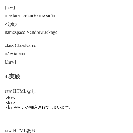
[raw]
<textarea cols=50 rows=5>
<?php
namespace Vendor\Package;
class ClassName
</textarea>
[/raw]
4.実験
raw HTMLなし
raw HTMLあり